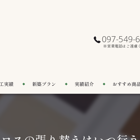
097-549-
※営業電話はご遠慮
工実績
新築プラン
実績紹介
おすすめ商